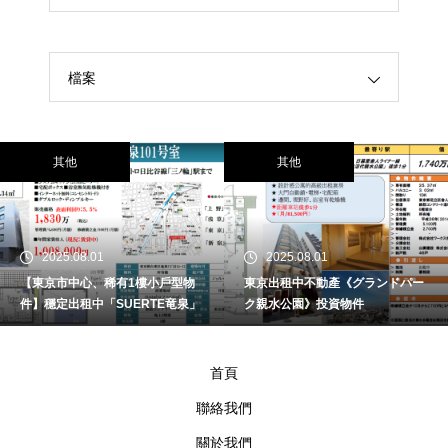
檔案
其他
其他
2025.08.01
2025.08.01
【東京市中心、稀有1樓小戶型物
東京出租中不動產《グランドパー
件】穩定出租中「SUERTE竜泉」
ク親水公園》投資物件
首頁
聯絡我們
關於我們