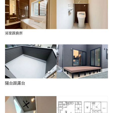
浴室跟廁所
陽台跟露台