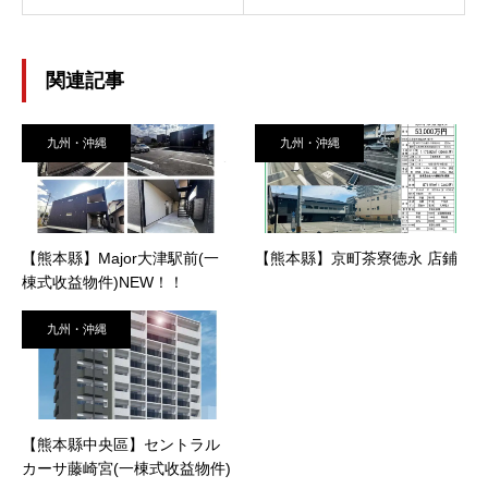
関連記事
九州・沖縄
九州・沖縄
【熊本縣】Major大津駅前(一
【熊本縣】京町茶寮徳永 店鋪
棟式收益物件)NEW！！
九州・沖縄
【熊本縣中央區】セントラル
カーサ藤崎宮(一棟式收益物件)