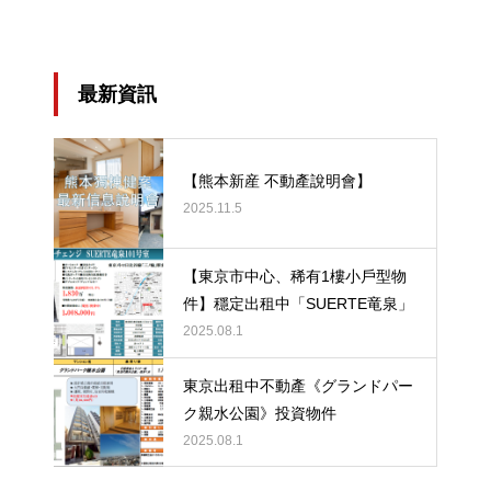
最新資訊
【熊本新産 不動產說明會】
2025.11.5
【東京市中心、稀有1樓小戶型物
件】穩定出租中「SUERTE竜泉」
2025.08.1
東京出租中不動產《グランドパー
ク親水公園》投資物件
2025.08.1