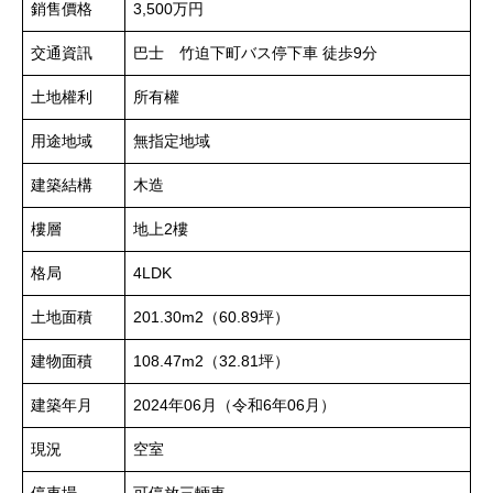
銷售價格
3,500万円
交通資訊
巴士 竹迫下町バス停下車 徒歩9分
土地權利
所有權
用途地域
無指定地域
建築結構
木造
樓層
地上2樓
格局
4LDK
土地面積
201.30m
2
（60.89坪）
建物面積
108.47m
2
（32.81坪）
建築年月
2024年06月（令和6年06月）
現況
空室
停車場
可停放三輛車