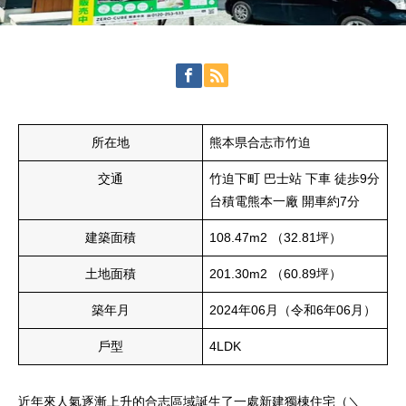
所在地
熊本県合志市竹迫
交通
竹迫下町 巴士站 下車 徒歩9分
台積電熊本一廠 開車約7分
建築面積
108.47m
2
（32.81坪）
土地面積
201.30m
2
（60.89坪）
築年月
2024年06月（令和6年06月）
戶型
4LDK
近年來人氣逐漸上升的合志區域誕生了一處新建獨棟住宅（＼