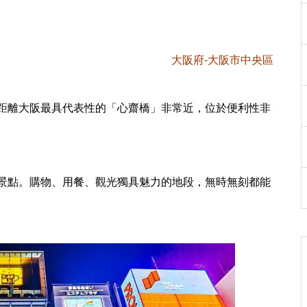
兵庫縣高砂市 獨棟收租型物件
（現況：出租中）
大阪府-大阪市中央區
距離大阪最具代表性的「心齋橋」非常近，位於便利性非
【京都】スペリオン四条烏丸11
04号室
景點。購物、用餐、觀光獨具魅力的地段，無時無刻都能
【大阪】アーバンビュー大手前
グランドステージ 503号室