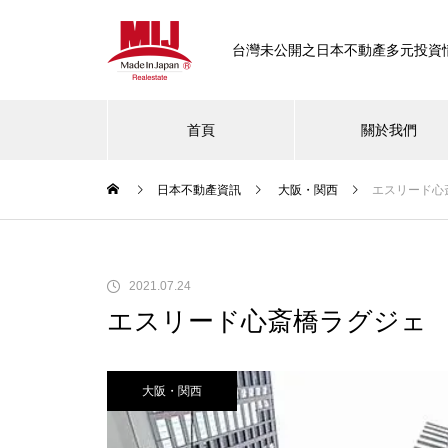
台灣未公開之日本不動產多元投資
首頁
關於我們
日本不動產資訊
大阪・関西
エスリード心
東京
【東京品川區中延不動產推薦｜
2021.07.24
高生活機能×穩定投資報酬】
エスリード心斎橋ラグジェ
大阪・関西