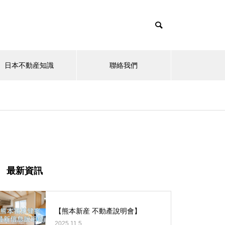
日本不動産知識
聯絡我們
其他
【中野區】LuLafort中野鷺ノ宮
最新資訊
【熊本新産 不動產說明會】
2025.11.5