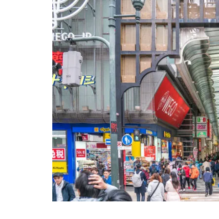
【合志市】須屋字小迫 新築戶建
【熊本中央區】ビブレマンショ
ン薬園
【熊本市中央區】コープ野村水
前寺