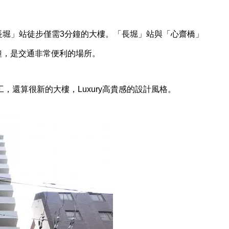
長堀」站徒步僅需3分鐘的大樓。「長堀」站與「心齋橋」
東京出租中不動產《グランドパ
鐘，是交通非常便利的場所。
ーク親水公園》投資物件
工，還算很新的大樓，Luxury高貴感的設計風格。
【名古屋】ディアレイシャス名
古屋太閤通Ⅱ