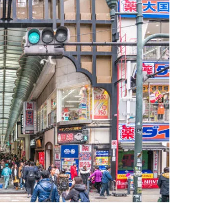
【熊本市中央區】エイルマンシ
ョン水道町Ⅱ
【熊本中央區】ライオンズマン
ション上通
【熊本市東區】重富一戶建(預售
屋)