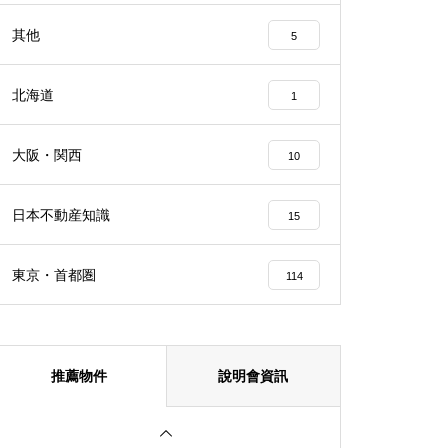
【大阪】熱門投資—大阪港區三
其他
5
層樓獨棟民宿
北海道
1
大阪・関西
10
大阪QUEENS PARK 706室 (可
做Airbnb)
日本不動産知識
15
東京・首都圏
114
プレサンス東本町Vol.2
推薦物件
說明會資訊