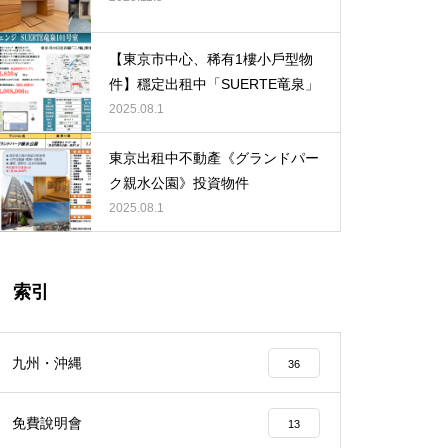
【東京新宿一棟式大樓內覽會】
【東京市中心、稀有1樓小戶型物
件】穩定出租中「SUERTE竜泉」
2025.08.1
【埼玉縣】バージュアル浦和ウ
東京出租中不動產《グランドパー
エスト101号室
ク親水公園》投資物件
2025.08.1
索引
【新宿區】ディアレイシャス落
合南長崎502号室
九州・沖縄
36
免費說明會
13