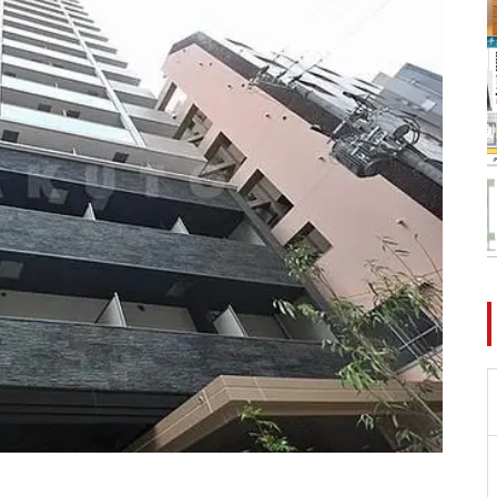
件】
【台東區】レピユア南千住レジ
デンスⅡ
【中野區】ラ・シード中野新井
薬師