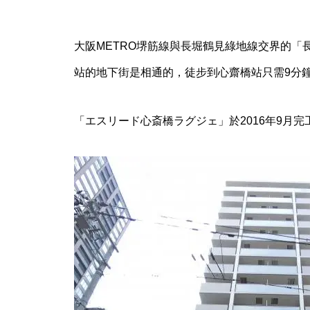
大阪METRO堺筋線與長堀鶴見綠地線交界的「
【東京市中心、稀有1樓小戶型
物件】穩定出租中「SUERTE竜
站的地下街是相通的，徒步到心齋橋站只需9分
泉」
「エスリード心斎橋ラグジェ」於2016年9月完
【2024期間限定】京都傳統工藝
品展 – 台北特別展售會