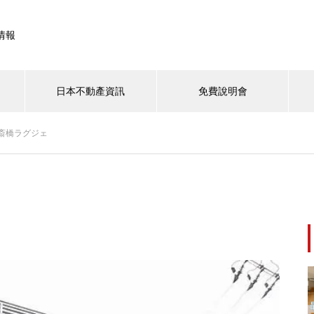
情報
日本不動產資訊
免費說明會
斎橋ラグジェ
・首都圏
大阪・關西
北海道
九州・沖縄
【東京核心地段出租物件｜ビオ
スヴィラ大塚】穩定收益、便利
交通，輕鬆擁有東京收租資產！
【大田區新蒲田一棟式收益物