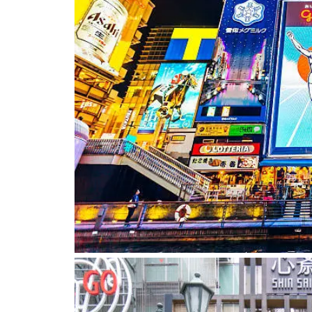
エスリード心斎橋ラグジェ
PROSTYLE札幌宮の森
【熊本市東区】小山２丁目（第
８）新築戸建１号棟