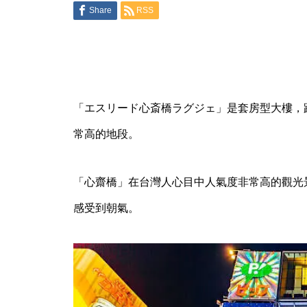
Share
RSS
日本大阪不動產投資推薦：東淀
川區投報型物件
「エスリード心斎橋ラグジェ」是套房型大樓，
★稀有★大阪市中央區_獨棟民
常高的地段。
宿
「心齋橋」在台灣人心目中人氣度非常高的觀光
感受到朝氣。
【京都】スカイノブレ京都四条
大宮407号室