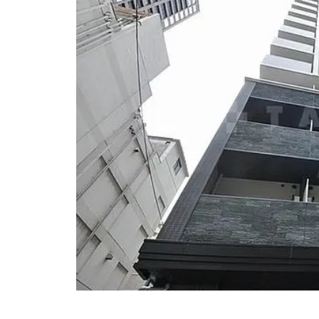
【大田區】ジェイパーク山王
【世田谷區】ファインコート
等々力 408号室
【板橋區】エテルノ池袋オーヴ
ェスト