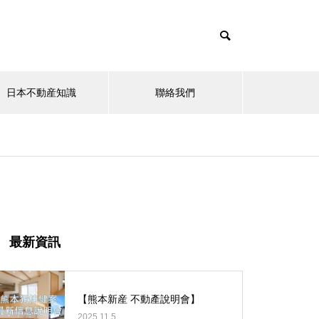
日本不動産知識
聯絡我們
其他
【中野區】LuLafort中野鷺ノ宮
最新資訊
【熊本新産 不動產說明會】
2025.11.5