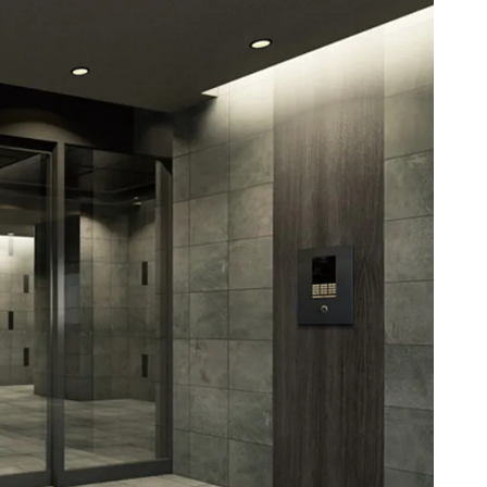
【熊本市中央區】エイルマンシ
ョン水道町Ⅱ
【熊本中央區】ライオンズマン
ション上通
【熊本市東區】重富一戶建(預售
屋)