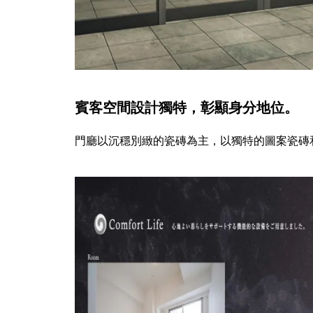
【東京市中心、稀有1樓小戶型
物件】穩定出租中「SUERTE竜
泉」
賓客空間設計獨特，彰顯身分地位。
門廳以沉穩別緻的瓷磚為主，以獨特的圖案瓷磚
【2024期間限定】京都傳統工藝
品展 – 台北特別展售會