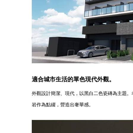
エスリード心斎橋ラグジェ
PROSTYLE札幌宮の森
適合城市生活的單色現代外觀。
外觀設計簡潔、現代，以黑白二色瓷磚為主題。
岩作為點綴，營造出奢華感。
【熊本市東区】小山２丁目（第
８）新築戸建１号棟