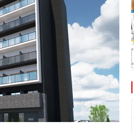
件】
【台東區】レピユア南千住レジ
デンスⅡ
【中野區】ラ・シード中野新井
薬師