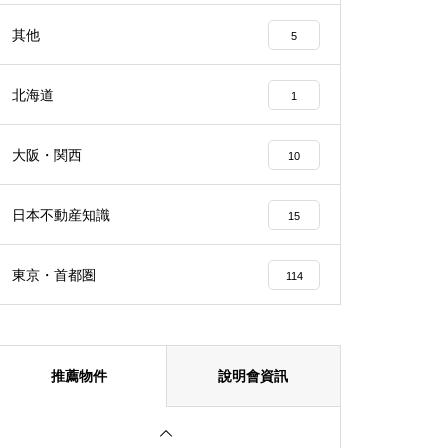
【大阪】熱門投資—大阪港區三
其他
5
層樓獨棟民宿
北海道
1
大阪・関西
10
大阪QUEENS PARK 706室 (可
做Airbnb)
日本不動産知識
15
東京・首都圏
114
プレサンス東本町Vol.2
推薦物件
說明會資訊