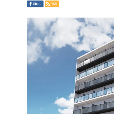
Share
RSS
日本大阪不動產投資推薦：東淀
川區投報型物件
★稀有★大阪市中央區_獨棟民
宿
【京都】スカイノブレ京都四条
大宮407号室