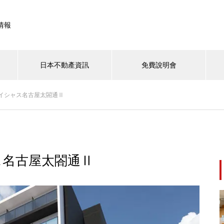
情報
日本不動產資訊
免費說明會
イシャス名古屋太閤通Ⅱ
・首都圏
大阪・關西
北海道
九州・沖縄
【東京核心地段出租物件｜ビオ
スヴィラ大塚】穩定收益、便利
ス名古屋太閤通Ⅱ
交通，輕鬆擁有東京收租資產！
【大田區新蒲田一棟式收益物