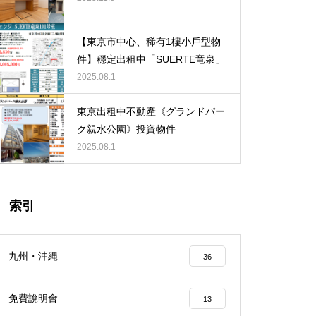
【東京新宿一棟式大樓內覽會】
【東京市中心、稀有1樓小戶型物
件】穩定出租中「SUERTE竜泉」
2025.08.1
【埼玉縣】バージュアル浦和ウ
東京出租中不動產《グランドパー
エスト101号室
ク親水公園》投資物件
2025.08.1
索引
【新宿區】ディアレイシャス落
合南長崎502号室
九州・沖縄
36
免費說明會
13