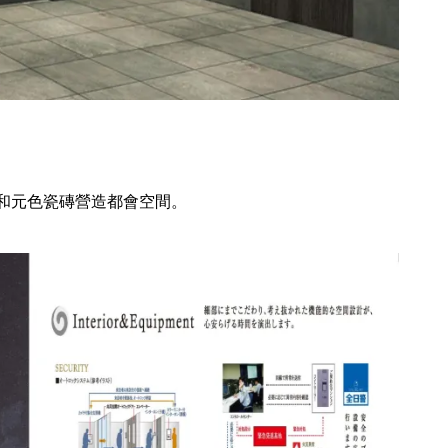
東京出租中不動產《グランドパ
ーク親水公園》投資物件
和元色瓷磚營造都會空間。
【名古屋】ディアレイシャス名
古屋太閤通Ⅱ