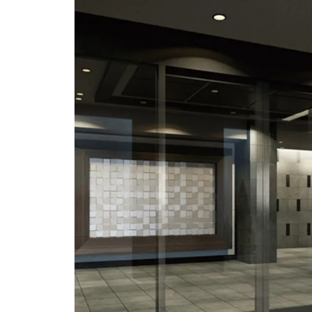
【合志市】須屋字小迫 新築戶建
【熊本中央區】ビブレマンショ
ン薬園
【熊本市中央區】コープ野村水
前寺