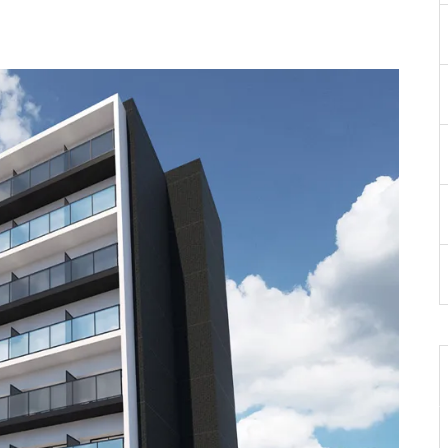
兵庫縣高砂市 獨棟收租型物件
（現況：出租中）
【京都】スペリオン四条烏丸11
04号室
【大阪】アーバンビュー大手前
グランドステージ 503号室