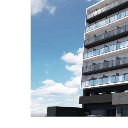
【大田區】ジェイパーク山王
【世田谷區】ファインコート
等々力 408号室
【板橋區】エテルノ池袋オーヴ
ェスト