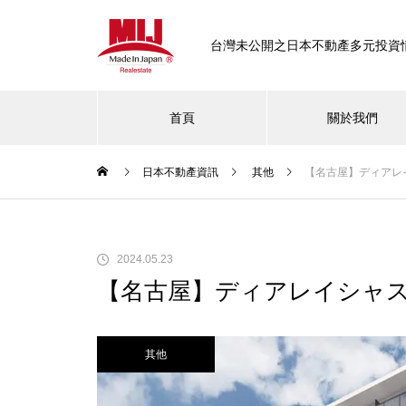
台灣未公開之日本不動產多元投資
首頁
關於我們
日本不動產資訊
其他
【名古屋】ディアレ
東京
【東京品川區中延不動產推薦｜
2024.05.23
高生活機能×穩定投資報酬】
【名古屋】ディアレイシャ
其他