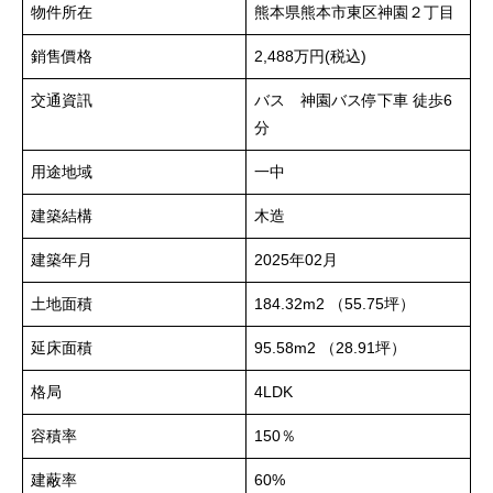
物件所在
熊本県熊本市東区神園２丁目
銷售價格
2,488万円(税込)
交通資訊
バス 神園バス停下車 徒歩6
分
用途地域
一中
建築結構
木造
建築年月
2025年02月
土地面積
184.32m
2
（55.75坪）
延床面積
95.58m
2
（28.91坪）
格局
4LDK
容積率
150％
建蔽率
60%