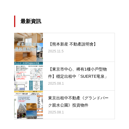
最新資訊
【熊本新産 不動產說明會】
2025.11.5
【東京市中心、稀有1樓小戶型物
件】穩定出租中「SUERTE竜泉」
2025.08.1
東京出租中不動產《グランドパー
ク親水公園》投資物件
2025.08.1