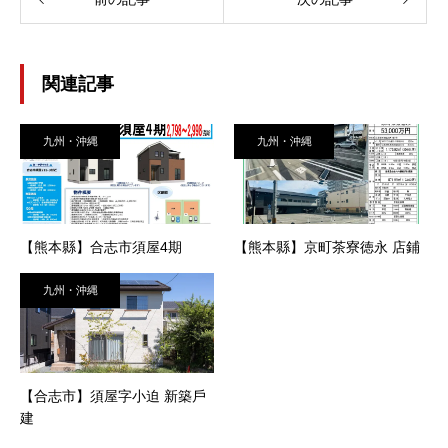
関連記事
九州・沖縄
九州・沖縄
【熊本縣】合志市須屋4期
【熊本縣】京町茶寮徳永 店鋪
九州・沖縄
【合志市】須屋字小迫 新築戶
建