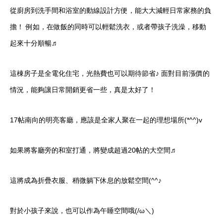
從廚房到洗手間和浴室的動線設計方便，能大大減輕日常家務的負
擔！ 例如，在做飯的同時可以輕鬆洗衣，或者帶孩子洗澡，移動
起來十分順暢♬
這棟房子是全電化住宅，光熱費也可以期待節省♪ 面對目前漲價的
情況，能夠讓日常開銷更省一些，真是太好了！
17帖南向的明亮客廳，應該是全家人聚在一起的理想場所(*^^)v
如果將客廳旁的和室打通，將變成超過20帖的大空間♬
這將成為折疊衣服、稍微躺下休息的放鬆空間(^^♪
對於小孩子來說，也可以作為午睡空間哦(/ω＼)