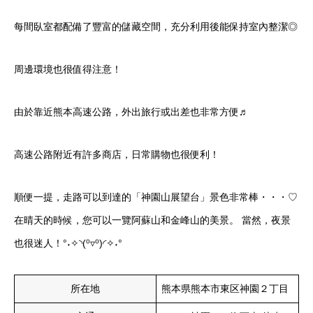
每間臥室都配備了豐富的儲藏空間，充分利用後能保持室內整潔◎
周邊環境也很值得注意！
由於靠近熊本高速公路，外出旅行或出差也非常方便♬
高速公路附近有許多商店，日常購物也很便利！
順便一提，走路可以到達的「神園山展望台」景色非常棒・・・♡
在晴天的時候，您可以一覽阿蘇山和金峰山的美景。 當然，夜景
也很迷人！°˖✧◝(⁰▿⁰)◜✧˖°
所在地
熊本県熊本市東区神園２丁目