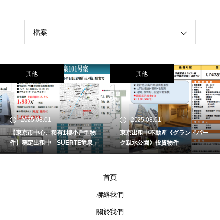
檔案
其他
其他
2025.08.01
2025.08.01
【東京市中心、稀有1樓小戶型物
東京出租中不動產《グランドパー
件】穩定出租中「SUERTE竜泉」
ク親水公園》投資物件
首頁
聯絡我們
關於我們