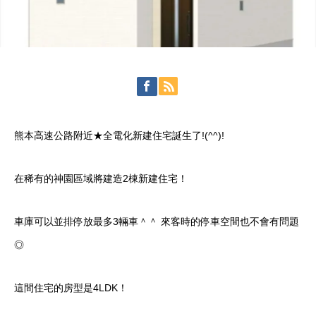
熊本高速公路附近★全電化新建住宅誕生了!(^^)!
在稀有的神園區域將建造2棟新建住宅！
車庫可以並排停放最多3輛車＾＾ 來客時的停車空間也不會有問題
◎
這間住宅的房型是4LDK！