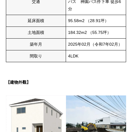
交通
バス 神園バス停下車 徒歩6
分
延床面積
95.58m
2
（28.91坪）
土地面積
184.32m
2
（55.75坪）
築年月
2025年02月（令和7年02月）
間取り
4LDK
【建物外觀】