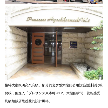
接待大廳既明亮又高級。部分的套房型大樓的公用設施設計都比較
簡樸，但進入「プレサンス東本町Vol.2」大樓的瞬間，就能感受
到猶如飯店級感受的設計風格。