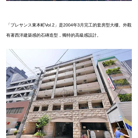
「プレサンス東本町Vol.2」是2004年3月完工的套房型大樓。外觀
有著西洋建築感的石磚造型，獨特的高級感設計。