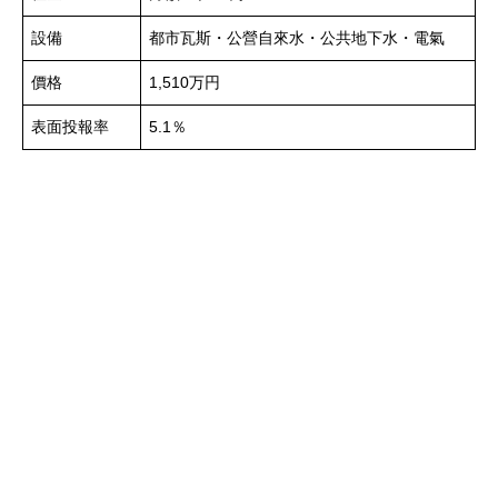
設備
都市瓦斯・公營自來水・公共地下水・電氣
價格
1,510万円
表面投報率
5.1％