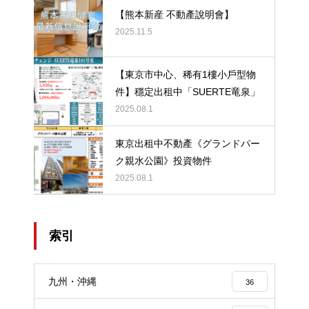
【熊本新産 不動產說明會】
2025.11.5
【東京市中心、稀有1樓小戶型物
件】穩定出租中「SUERTE竜泉」
2025.08.1
東京出租中不動產《グランドパー
ク親水公園》投資物件
2025.08.1
索引
九州・沖縄
36