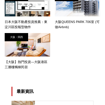
日本大阪不動產投資推薦：東
大阪QUEENS PARK 706室 (可
淀川區投報型物件
做Airbnb)
大阪・関西
【大阪】熱門投資—大阪港區
三層樓獨棟民宿
最新資訊