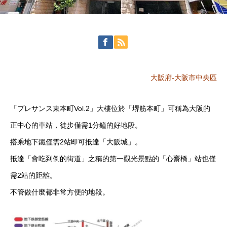
大阪府-大阪市中央區
「プレサンス東本町Vol.2」大樓位於「堺筋本町」可稱為大阪的
正中心的車站，徒步僅需1分鐘的好地段。
搭乘地下鐵僅需2站即可抵達「大阪城」。
抵達「會吃到倒的街道」之稱的第一觀光景點的「心齋橋」站也僅
需2站的距離。
不管做什麼都非常方便的地段。