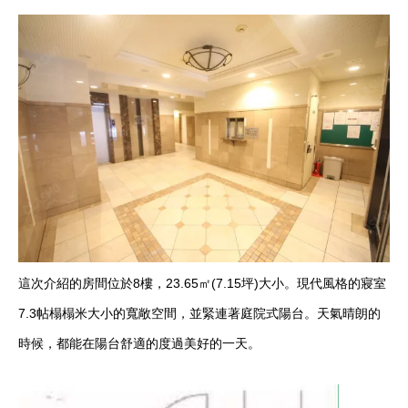
這次介紹的房間位於8樓，23.65㎡(7.15坪)大小。現代風格的寢室
7.3帖榻榻米大小的寬敞空間，並緊連著庭院式陽台。天氣晴朗的
時候，都能在陽台舒適的度過美好的一天。