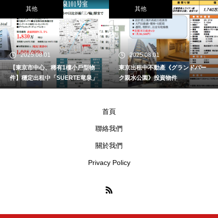
其他
其他
2025.08.01
2025.08.01
【東京市中心、稀有1樓小戶型物
東京出租中不動產《グランドパー
件】穩定出租中「SUERTE竜泉」
ク親水公園》投資物件
首頁
聯絡我們
關於我們
Privacy Policy