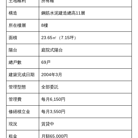
土地權利
所有權
構造
鋼筋水泥建造總高11層
所在樓層
8樓
面積
23.65㎡（7.15坪）
陽台
庭院式陽台
總戶數
69戸
建築完成日期
2004年3月
管理型態
全部委託
管理費
每月6,150円
修繕積立金
每月3,550円
現況
賃貸中
租金
月額65,000円