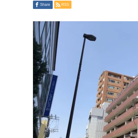
Share
RSS
日本大阪不動產投資推薦：東淀
川區投報型物件
★稀有★大阪市中央區_獨棟民
宿
【京都】スカイノブレ京都四条
大宮407号室