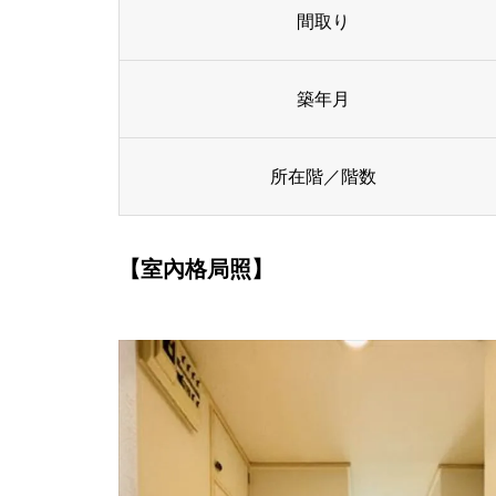
間取り
築年月
所在階／階数
【室內格局照】