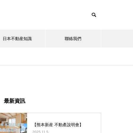
日本不動産知識
聯絡我們
其他
【中野區】LuLafort中野鷺ノ宮
最新資訊
【熊本新産 不動產說明會】
2025.11.5