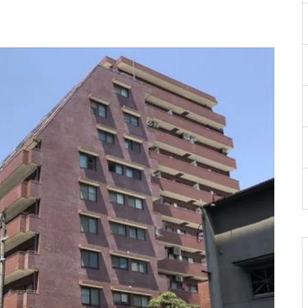
兵庫縣高砂市 獨棟收租型物件
（現況：出租中）
【京都】スペリオン四条烏丸11
04号室
【大阪】アーバンビュー大手前
グランドステージ 503号室