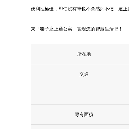
便利性極佳，即使沒有車也不會感到不便，這正
【東京市中心、稀有1樓小戶型
物件】穩定出租中「SUERTE竜
來「獅子座上通公寓」實現您的智慧生活吧！
泉」
所在地
【2024期間限定】京都傳統工藝
交通
品展 – 台北特別展售會
専有面積