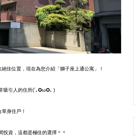
落在絕佳位置，現在為您介紹「獅子座上通公寓」！
人的住所(´｡✪ω✪｡ )
熊本市東区神園２丁目（第１）
合單身住戶！
新築戸建１号棟
間投資，這都是極佳的選擇＾＾