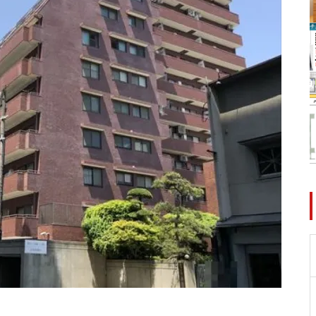
件】
【台東區】レピユア南千住レジ
デンスⅡ
【中野區】ラ・シード中野新井
薬師