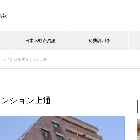
情報
日本不動產資訊
免費說明會
】ライオンズマンション上通
・首都圏
大阪・關西
北海道
九州・沖縄
【東京核心地段出租物件｜ビオ
スヴィラ大塚】穩定收益、便利
マンション上通
交通，輕鬆擁有東京收租資產！
【大田區新蒲田一棟式收益物