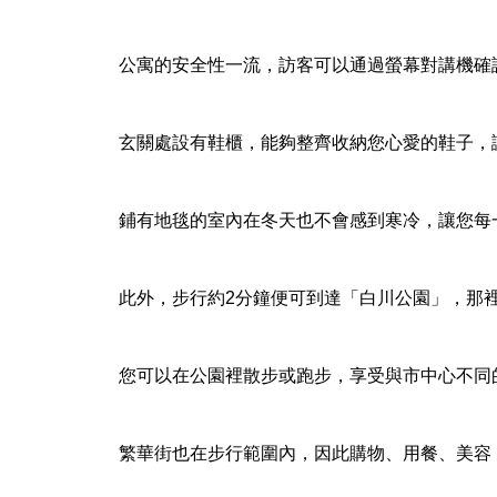
公寓的安全性一流，訪客可以通過螢幕對講機確
【合志市】須屋字小迫 新築戶建
玄關處設有鞋櫃，能夠整齊收納您心愛的鞋子，
鋪有地毯的室內在冬天也不會感到寒冷，讓您每
【熊本中央區】ビブレマンショ
ン薬園
此外，步行約2分鐘便可到達「白川公園」，那裡
您可以在公園裡散步或跑步，享受與市中心不同的綠
【熊本市中央區】コープ野村水
前寺
繁華街也在步行範圍內，因此購物、用餐、美容