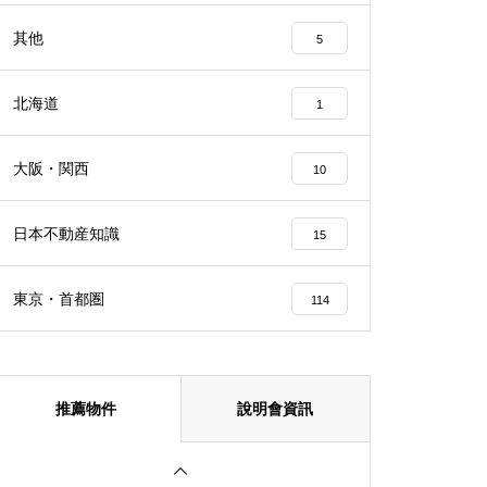
【大阪】熱門投資—大阪港區三
其他
5
層樓獨棟民宿
北海道
1
大阪・関西
10
大阪QUEENS PARK 706室 (可
做Airbnb)
日本不動産知識
15
東京・首都圏
114
プレサンス東本町Vol.2
推薦物件
說明會資訊