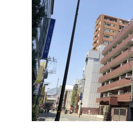
【大田區】ジェイパーク山王
【世田谷區】ファインコート
等々力 408号室
【板橋區】エテルノ池袋オーヴ
ェスト