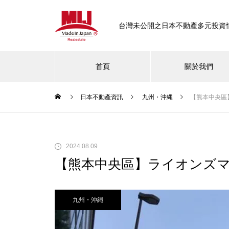
台灣未公開之日本不動產多元投資
首頁
關於我們
日本不動產資訊
九州・沖縄
【熊本中央區
東京
【東京品川區中延不動產推薦｜
2024.08.09
高生活機能×穩定投資報酬】
【熊本中央區】ライオンズ
九州・沖縄