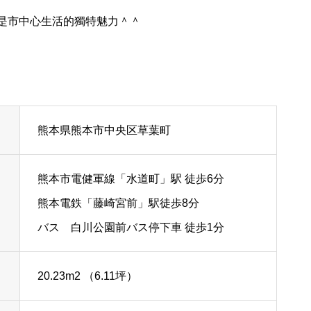
是市中心生活的獨特魅力＾＾
東京出租中不動產《グランドパ
ーク親水公園》投資物件
熊本県熊本市中央区草葉町
【名古屋】ディアレイシャス名
熊本市電健軍線「水道町」駅 徒歩6分
古屋太閤通Ⅱ
熊本電鉄「藤崎宮前」駅徒歩8分
バス 白川公園前バス停下車 徒歩1分
20.23m
2
（6.11坪）