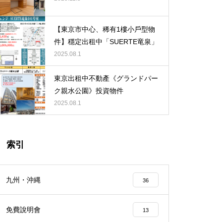
【東京新宿一棟式大樓內覽會】
【東京市中心、稀有1樓小戶型物
件】穩定出租中「SUERTE竜泉」
2025.08.1
【埼玉縣】バージュアル浦和ウ
東京出租中不動產《グランドパー
エスト101号室
ク親水公園》投資物件
2025.08.1
索引
【新宿區】ディアレイシャス落
合南長崎502号室
九州・沖縄
36
免費說明會
13