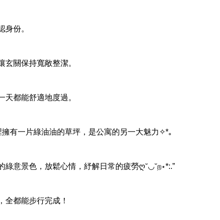
認身份。
【熊本市中央區】エイルマンシ
ョン水道町Ⅱ
讓玄關保持寬敞整潔。
一天都能舒適地度過。
【熊本中央區】ライオンズマン
ション上通
擁有一片綠油油的草坪，是公寓的另一大魅力✧*｡
意景色，放鬆心情，紓解日常的疲勞ღ˘◡˘ற⋆*:.”
【熊本市東區】重富一戶建(預售
屋)
，全都能步行完成！