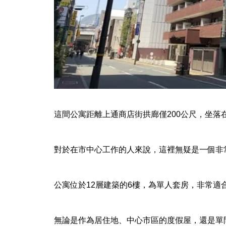
エスリード心斎橋ラグジェ
PROSTYLE札幌宮の森
這間公寓距離上通商店街拱廊僅200公尺，坐
對於在市中心工作的人來說，這裡無疑是一個非常吸引
【熊本市東区】小山２丁目（第
公寓位於12層建築的6樓，為單人套房，非常適
８）新築戸建１号棟
無論是作為居住地、中心市區的度假屋，還是單