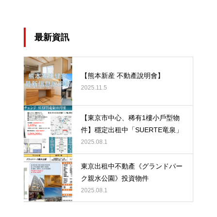
最新資訊
【熊本新産 不動產說明會】
2025.11.5
【東京市中心、稀有1樓小戶型物
件】穩定出租中「SUERTE竜泉」
2025.08.1
東京出租中不動產《グランドパー
ク親水公園》投資物件
2025.08.1