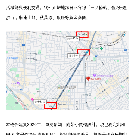
活機能與便利交通。物件距離地鐵日比谷線「三ノ輪站」僅7分鐘
步行，串連上野、秋葉原、銀座等黃金商圈。
本物件建於2020年、屋況新穎，附帶小閣樓設計。現已穩定出租
中(租客是作為事務所租借)，投資與保值兼具，無論是作為長期出