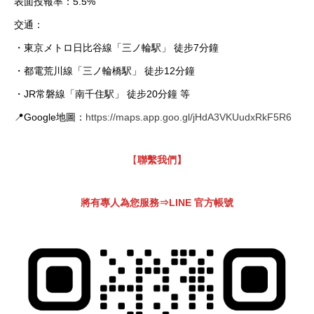
表面投報率：5.5%
交通：
・東京メトロ日比谷線「三ノ輪駅」 徒步7分鐘
・都電荒川線「三ノ輪橋駅」 徒步12分鐘
・JR常磐線「南千住駅」 徒步20分鐘 等
📍Google地圖：
https://maps.app.goo.gl/jHdA3VKUudxRkF5R6
【
聯繫我們】
將有專人為您服務⇒LINE 官方帳號