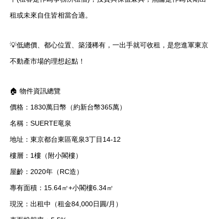
租或未來自住皆相當合適。
💡低總價、都心位置、築淺稀有，一出手就可收租，是您進軍東京
不動產市場的理想起點！
🏠 物件資訊總覽
價格：1830萬日幣（約新台幣365萬）
名稱：SUERTE竜泉
地址：東京都台東區竜泉3丁目14-12
樓層：1樓（附小閣樓）
屋齡：2020年（RC造）
專有面積：15.64㎡+小閣樓6.34㎡
現況：出租中（租金84,000日圓/月）