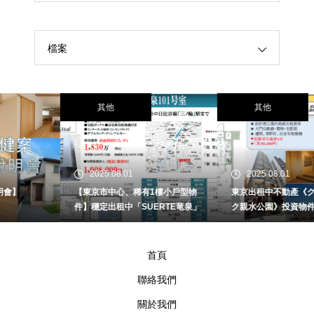
檔案
其他
其他
2025.08.01
2025.08.01
【東京市中心、稀有1樓小戶型物
東京出租中不動產《グランドパー
件】穩定出租中「SUERTE竜泉」
ク親水公園》投資物件
首頁
聯絡我們
關於我們