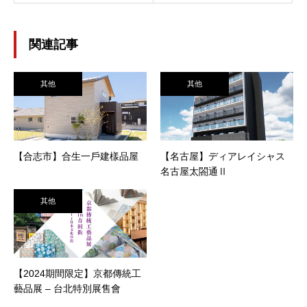
関連記事
其他
其他
【合志市】合生一戶建樣品屋
【名古屋】ディアレイシャス
名古屋太閤通Ⅱ
其他
【2024期間限定】京都傳統工
藝品展 – 台北特別展售會