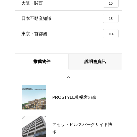
大阪・関西
10
日本不動産知識
15
東京・首都圏
114
推薦物件
說明會資訊
PROSTYLE札幌宮の森
アセットヒルズパークサイド博
多