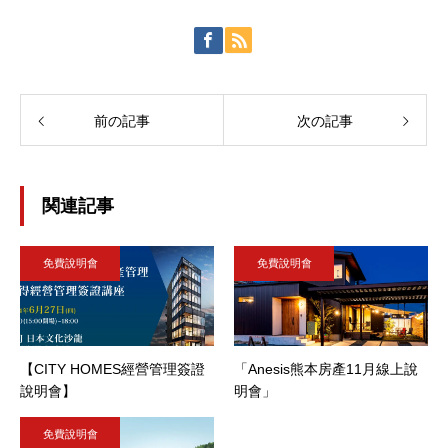
前の記事
次の記事
関連記事
免費說明會
免費說明會
【CITY HOMES經營管理簽證
「Anesis熊本房產11月線上說
說明會】
明會」
免費說明會