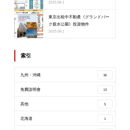
2025.08.1
東京出租中不動產《グランドパー
ク親水公園》投資物件
2025.08.1
索引
九州・沖縄
36
免費說明會
13
其他
5
北海道
1