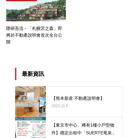
隈研吾流－「札幌宮之森」即
將於不動產說明會首次全台公
開
最新資訊
【熊本新産 不動產說明會】
2025.11.5
【東京市中心、稀有1樓小戶型物
件】穩定出租中「SUERTE竜泉」