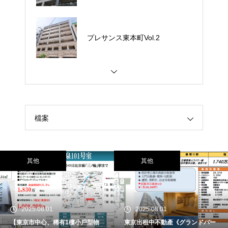
プレサンス東本町Vol.2
檔案
其他
其他
2025.08.01
2025.08.01
【東京市中心、稀有1樓小戶型物
東京出租中不動產《グランドパー